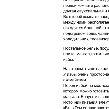
первой комнате располо
другая двухспальная и 
Во второй комнате нахо
между ними располагает
находится большой стол
подогревом воды, чайник
холодильник, телевизор
Постельное белье, посу
плита, мангал,коптильн
избы.
На втором этаже находя
У избы очень просторная
скамейками.
Перед избой,на мостках
котором можно готовить
мангала. Бонусом в ва
Источник питания элект
кВт.
(Гсм оплачиваются