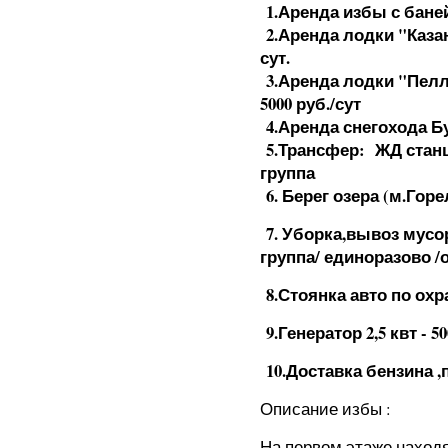
1.Аренда избы с баней 
2.Аренда лодки "Казанк
сут.
3.Аренда лодки "Пелла
5000 руб./сут
4.Аренда снегохода Бу
5.Трансфер: ЖД станци
группа
6. Берег озера (м.Горе
7. Уборка,вывоз мусор
группа/ единоразово /
8.Стоянка авто по охра
9.Генератор 2,5 квт - 50
10.Доставка бензина ,
Описание избы :
На первом этаже находя