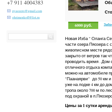
+7 911 4004383
Об
pyaozero@gmail.com
Сто
ohrimenkoff@list.ru
6000 руб.
Новая Изба " Оланга С
части озера Пяозера с
живописном месте рядом
закрыто от ветров так 
проводить время . Дом
отличного отдыха компа
можно на автомобиле про
"Паанаярви" до 50 км и 
уже на лодке 4 км до до
тропа около 700 м по л
под охраной в п.Пяозер
Цены за 1 сутки аренд